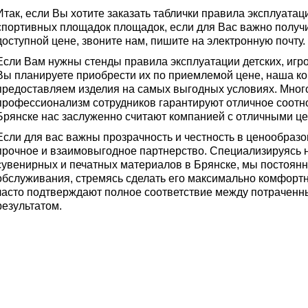
Итак, если Вы хотите заказать таблички правила эксплуатаци
спортивных площадок площадок, если для Вас важно получи
доступной цене, звоните нам, пишите на электронную почту.
Если Вам нужны стенды правила эксплуатации детских, игр
Вы планируете приобрести их по приемлемой цене, наша к
предоставляем изделия на самых выгодных условиях. Мног
профессионализм сотрудников гарантируют отличное соотн
Брянске нас заслуженно считают компанией с отличными ц
Если для вас важны прозрачность и честность в ценообраз
прочное и взаимовыгодное партнерство. Специализируясь 
сувенирных и печатных материалов в Брянске, мы постоян
обслуживания, стремясь сделать его максимально комфорт
часто подтверждают полное соответствие между потраченн
результатом.