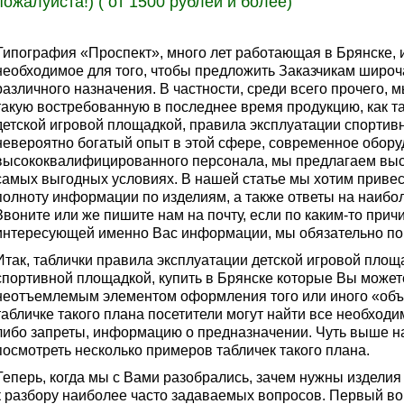
пожалуйста!) ( от 1500 рублей и более)
Типография «Проспект», много лет работающая в Брянске, 
необходимое для того, чтобы предложить Заказчикам широ
различного назначения. В частности, среди всего прочего, 
такую востребованную в последнее время продукцию, как т
детской игровой площадкой, правила эксплуатации спортив
невероятно богатый опыт в этой сфере, современное обору
высококвалифицированного персонала, мы предлагаем высо
самых выгодных условиях. В нашей статье мы хотим прив
полноту информации по изделиям, а также ответы на наиб
Звоните или же пишите нам на почту, если по каким-то прич
интересующей именно Вас информации, мы обязательно п
Итак, таблички правила эксплуатации детской игровой площ
спортивной площадкой, купить в Брянске которые Вы может
неотъемлемым элементом оформления того или иного «об
табличке такого плана посетители могут найти все необход
либо запреты, информацию о предназначении. Чуть выше н
посмотреть несколько примеров табличек такого плана.
Теперь, когда мы с Вами разобрались, зачем нужны изделия
к разбору наиболее часто задаваемых вопросов. Первый во