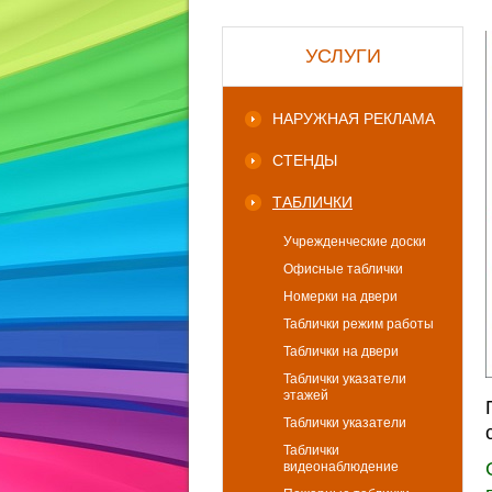
УСЛУГИ
НАРУЖНАЯ РЕКЛАМА
СТЕНДЫ
ТАБЛИЧКИ
Учрежденческие доски
Офисные таблички
Номерки на двери
Таблички режим работы
Таблички на двери
Таблички указатели
этажей
Таблички указатели
Таблички
видеонаблюдение