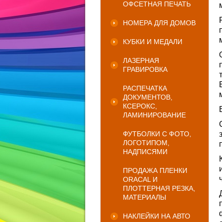
ОФСЕТНАЯ ПЕЧАТЬ
НОМЕРА ДЛЯ ДОМОВ
КУБКИ И МЕДАЛИ
ЛАЗЕРНАЯ
ГРАВИРОВКА
РАСПЕЧАТКА
ДОКУМЕНТОВ,
КСЕРОКС,
ЛАМИНИРОВАНИЕ
ФУТБОЛКИ С ФОТО,
ЛОГОТИПОМ,
НАДПИСЯМИ
ПРОДАЖА ПЛЕНКИ
ORACAL И
ПЛОТТЕРНАЯ РЕЗКА,
МАТЕРИАЛЫ
НАКЛЕЙКИ НА АВТО