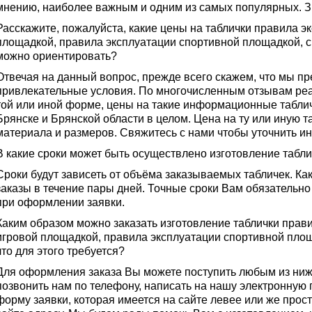
мнению, наиболее важным и одним из самых популярных. З
Расскажите, пожалуйста, какие цены на таблички правила э
площадкой, правила эксплуатации спортивной площадкой, ск
можно ориентировать?
Отвечая на данный вопрос, прежде всего скажем, что мы п
привлекательные условия. По многочисленным отзывам ре
той или иной форме, цены на такие информационные табличк
Брянске и Брянской области в целом. Цена на ту или иную та
материала и размеров. Свяжитесь с нами чтобы уточнить и
В какие сроки может быть осуществлено изготовление табл
Сроки будут зависеть от объёма заказываемых табличек. Ка
заказы в течение пары дней. Точные сроки Вам обязательн
при оформлении заявки.
Каким образом можно заказать изготовление таблички прави
игровой площадкой, правила эксплуатации спортивной площ
что для этого требуется?
Для оформления заказа Вы можете поступить любым из ниж
позвонить нам по телефону, написать на нашу электронную 
форму заявки, которая имеется на сайте левее или же прос