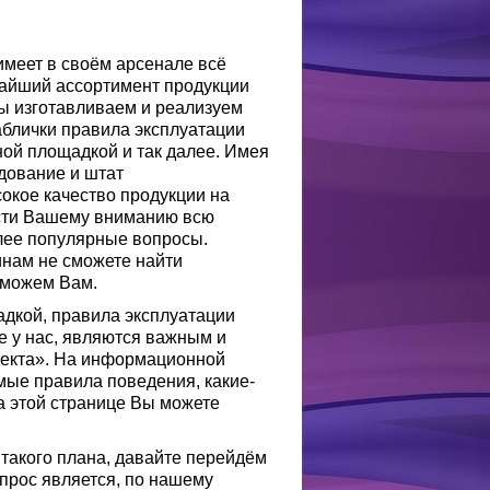
имеет в своём арсенале всё
чайший ассортимент продукции
мы изготавливаем и реализуем
аблички правила эксплуатации
ной площадкой и так далее. Имея
дование и штат
кое качество продукции на
ести Вашему вниманию всю
олее популярные вопросы.
инам не сможете найти
оможем Вам.
адкой, правила эксплуатации
е у нас, являются важным и
ъекта». На информационной
имые правила поведения, какие-
а этой странице Вы можете
 такого плана, давайте перейдём
прос является, по нашему