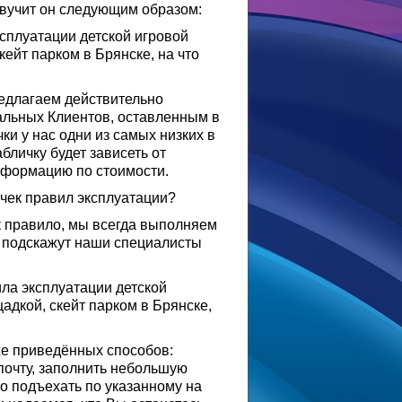
вучит он следующим образом:
ксплуатации детской игровой
ейт парком в Брянске, на что
редлагаем действительно
альных Клиентов, оставленным в
и у нас одни из самых низких в
бличку будет зависеть от
нформацию по стоимости.
ичек правил эксплуатации?
к правило, мы всегда выполняем
о подскажут наши специалисты
ла эксплуатации детской
адкой, скейт парком в Брянске,
е приведённых способов:
почту, заполнить небольшую
то подъехать по указанному на