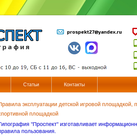
prospekt27@yandex.ru
г р а ф и я
Статьи
Контакты
Правила эксплуатации детской игровой площадкой, 
спортивной площадкой
Типография "Проспект" изготавливает информационн
правила пользования.