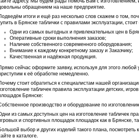
сайте адресу. Мы будем рады помочь Вам с изготовлением, 
довольны обращением на наше предприятие.
Подведём итоги и ещё раз несколько слов скажем о том, п
купить в Брянске таблички с правилами эксплуатации, стоит
Одни из самых выгодных и привлекательных цен в Брян
Оперативные сроки выполнения заказов;
Наличие собственного современного оборудования;
Внимание к каждому конкретному заказу и Заказчику;
Качественная и надёжная продукция.
Прямо сейчас оформите заявку, используя для этого любой 
приступим к её обработке немедленно.
Почему стоит обратиться к специалистам нашей организации
изготовление табличек правила эксплуатации детских, игр
площадок Брянске:
Собственное производство и оборудование по изготовлению
Одни из самых доступных цен на изготовление табличек пра
игровых и спортивных площадок площадок как в Брянске, так
Большой выбор и других изделий такого плана, посмотреть
сайте в каталоге.