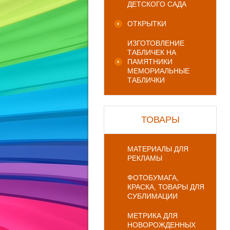
ДЕТСКОГО САДА
ОТКРЫТКИ
ИЗГОТОВЛЕНИЕ
ТАБЛИЧЕК НА
ПАМЯТНИКИ
МЕМОРИАЛЬНЫЕ
ТАБЛИЧКИ
ТОВАРЫ
МАТЕРИАЛЫ ДЛЯ
РЕКЛАМЫ
ФОТОБУМАГА,
КРАСКА, ТОВАРЫ ДЛЯ
СУБЛИМАЦИИ
МЕТРИКА ДЛЯ
НОВОРОЖДЕННЫХ