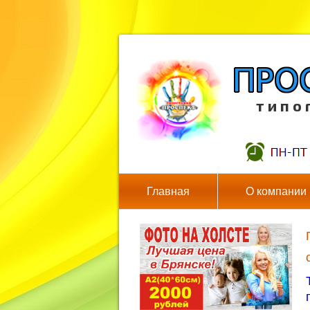
т и п о 
Главная
О компании