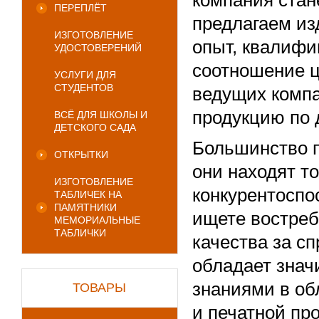
ПЕРЕПЛЁТ
предлагаем из
ИЗГОТОВЛЕНИЕ
опыт, квалифи
УДОСТОВЕРЕНИЙ
соотношение ц
УСЛУГИ ДЛЯ
СТУДЕНТОВ
ведущих компа
продукцию по 
ВСЁ ДЛЯ ШКОЛЫ И
ДЕТСКОГО САДА
Большинство п
ОТКРЫТКИ
они находят т
ИЗГОТОВЛЕНИЕ
конкурентоспо
ТАБЛИЧЕК НА
ПАМЯТНИКИ
ищете востреб
МЕМОРИАЛЬНЫЕ
ТАБЛИЧКИ
качества за с
обладает зна
знаниями в об
ТОВАРЫ
и печатной пр