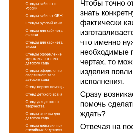
Чтобы точно о
Стенды кабинет о
России
знать конкретн
Стенды кабинет ОБЖ
фактически ка
Стенды русский язык
изготавливает
Стенды для кабинета
физики
что именно ну
Стенды для кабинета
химии
необходимые п
Стенды оформление
музыкального зала
чертах, то мож
детского сада
изделия повлия
Стенды оформление
спортивного зала
исполнения.
детского сада
Стенд первая помощь
Сразу возника
Стенд детского врача
помочь сделат
Стенд для детского
творчества
ждать?
Стенды визитки для
детского сада
Отвечая на по
Стенды действия при
стихийных бедствиях