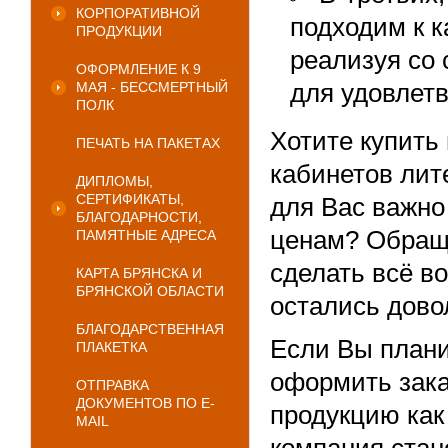
КОРПОРАТИВНОЙ
подходим к к
ПРОДУКЦИИ
реализуя со
ОФОРМЛЕНИЕ К 9
для удовлетв
МАЯ - БЕССМЕРТНЫЙ
ПОЛК
Хотите купить
ПЕЧАТЬ НА ПАКЕТАХ
кабинетов лите
ДИПЛОМЫ,
СЕРТИФИКАТЫ,
для Вас важно
БЛАГОДАРНОСТИ,
ценам? Обраща
ПАМЯТНЫЕ АДРЕСА
сделать всё в
КАРТА БРЯНСКА И
БРЯНСКОЙ ОБЛАСТИ
остались дово
БЛАГОДАРСТВЕННАЯ
Если Вы плани
ПЛАКЕТКА
оформить зака
ОТПРАВКА
ДОКУМЕНТОВ ПО E-
продукцию как
MAIL
компания ста