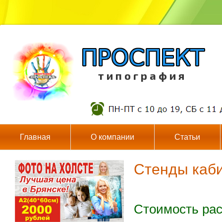
т и п о г р а ф и я
Главная
О компании
Статьи
Стенды каб
Стоимость рас