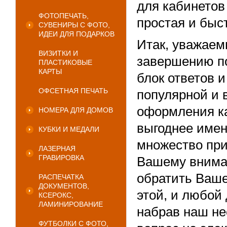
для кабинетов
ФОТОПЕЧАТЬ,
простая и быс
СУВЕНИРЫ С ФОТО,
ИДЕИ ДЛЯ ПОДАРКОВ
Итак, уважаем
ВИЗИТКИ И
завершению п
ПЛАСТИКОВЫЕ
КАРТЫ
блок ответов 
ОФСЕТНАЯ ПЕЧАТЬ
популярной и 
оформления ка
НОМЕРА ДЛЯ ДОМОВ
выгоднее имен
КУБКИ И МЕДАЛИ
множество при
ЛАЗЕРНАЯ
ГРАВИРОВКА
Вашему вниман
обратить Ваше
РАСПЕЧАТКА
ДОКУМЕНТОВ,
этой, и любой 
КСЕРОКС,
ЛАМИНИРОВАНИЕ
набрав наш не
ФУТБОЛКИ С ФОТО,