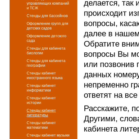
делается, так 
управляющих компаний
и ТСЖ
происходит из
Стенды для бассейнов
вопросы, каса
Оформление групп для
детских садов
далее в нашем
Оформление детского
сада
Обратите вним
Стенды для кабинета
вопросы Вы мо
биологии
Стенды для кабинета
или позвонив 
географии
данных номер
Стенды кабинет
иностранного языка
непременно гр
Стенды кабинет
информатики
ответят на вс
Стенды кабинет
истории
Расскажите, п
Стенды кабинет
литературы
Другими, слов
Стенды кабинет
кабинета лите
математики
Стенды кабинет музыки