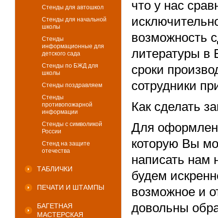
что у нас сра
Стенды для автошкол
исключительно
Стенды для начальной
школы
возможность с
Стенды
информационные для
литературы в 
детского сада
Стенды по БЖД для
сроки произво
школы
сотрудники пр
Стенды поздравляем
Стенды
Как сделать за
противопожарной
информации
Для оформлен
Стенды с символикой
России
которую Вы мо
Стенд на защите
отечества
написать нам 
ТАБЛИЧКИ
будем искренн
ПЕЧАТИ И ШТАМПЫ
возможное и о
довольны обр
БАГЕТНАЯ
МАСТЕРСКАЯ