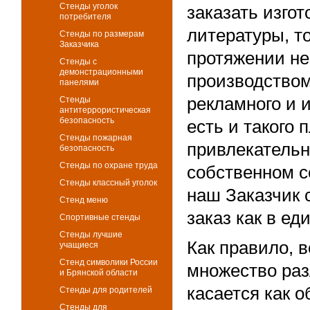
Стенды уголок
заказать изго
потребителя
литературы, т
Стенды по размерам
Заказчика
протяжении не
Стенды с
демонстрационными
производством
панелями
рекламного и 
Стенды
антитеррористическая
безопасность
есть и такого
Стенды пожарная
привлекательн
безопасность
Стенды по охране труда
собственном 
Стенды классный уголок
наш Заказчик 
Стенд меню
заказ как в ед
Спортивные стенды
Стенды лучшие
Как правило, 
учащиеся
Стенд символики России
множество раз
и Брянской области
касается как о
Стенды для родителей
Стенды для