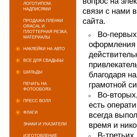
вопрос на эле
ЛОГОТИПОМ,
НАДПИСЯМИ
связи с нами 
сайта.
ПРОДАЖА ПЛЕНКИ
ORACAL И
ПЛОТТЕРНАЯ РЕЗКА,
Во-первых
МАТЕРИАЛЫ
оформления 
НАКЛЕЙКИ НА АВТО
действитель
ВСЕ ДЛЯ СВАДЬБЫ
привлекатель
ШИЛЬДЫ
благодаря н
грамотной с
ПЕЧАТЬ НА
ФОТООБОЯХ
Во-вторых
ПРЕСС ВОЛЛ
есть операти
ФЛАГИ
всегда выпол
время и нико
ЗНАКИ И УКАЗАТЕЛИ
В-третьих
ИЗГОТОВЛЕНИЕ