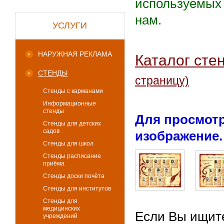
используемых 
нам.
УСЛУГИ
НАРУЖНАЯ РЕКЛАМА
Каталог сте
СТЕНДЫ
страницу)
Стенды с карманами
Информационные
стенды
Для просмотр
Стенды для детских
садов
изображение.
Стенды для школ
Стенды расписание
приёма
Стенды доски почёта
Стенды для институтов
Стенды для
медицинских
Если Вы ищите
учреждений