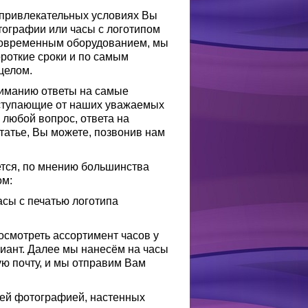
 привлекательных условиях Вы
тографии или часы с логотипом
современным оборудованием, мы
роткие сроки и по самым
 целом.
иманию ответы на самые
оступающие от наших уважаемых
 любой вопрос, ответа на
татье, Вы можете, позвонив нам
ется, по мнению большинства
ом:
асы с печатью логотипа
осмотреть ассортимент часов у
иант. Далее мы нанесём на часы
ю почту, и мы отправим Вам
воей фотографией, настенных