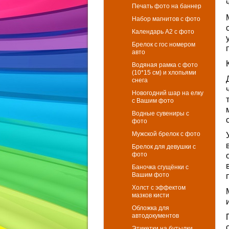
Печать фото на баннер
Набор магнитов с фото
Календарь А2 с фото
Брелок с гос номером
авто
Водяная рамка с фото
(10*15 см) и хлопьями
снега
Новогодний шар на елку
с Вашим фото
Водные сувениры с
фото
Мужской брелок с фото
Брелок для девушки с
фото
Баночка сгущёнки с
Вашим фото
Холст с эффектом
мазков кисти
Обложка для
автодокументов
Этикетки на бутылки