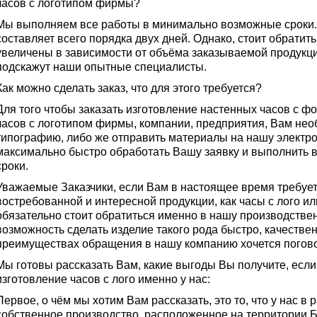
часов с логотипом фирмы?
Мы выполняем все работы в минимально возможные сроки. 
составляет всего порядка двух дней. Однако, стоит обратить
увеличены в зависимости от объёма заказываемой продукци
подскажут наши опытные специалисты.
Как можно сделать заказ, что для этого требуется?
Для того чтобы заказать изготовление настенных часов с ф
часов с логотипом фирмы, компании, предприятия, Вам нео
типографию, либо же отправить материалы на нашу электро
максимально быстро обработать Вашу заявку и выполнить в
сроки.
Уважаемые Заказчики, если Вам в настоящее время требуетс
востребованной и интересной продукции, как часы с лого ил
обязательно стоит обратиться именно в нашу производств
возможность сделать изделие такого рода быстро, качествен
преимуществах обращения в нашу компанию хочется погово
Мы готовы рассказать Вам, какие выгоды Вы получите, если
изготовление часов с лого именно у нас:
Первое, о чём мы хотим Вам рассказать, это то, что у нас в
собственное производство, расположенное на территории Б