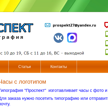
prospekt27@yandex.ru
г р а ф и я
Статьи
Контакты
Часы с логотипом
Типография "Проспект" изготавливает часы с фото и
Для заказа нужно посетить типографию или отправит
почту.