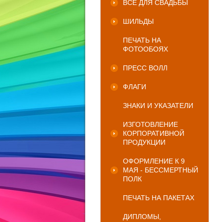
ВСЕ ДЛЯ СВАДЬБЫ
ШИЛЬДЫ
ПЕЧАТЬ НА
ФОТООБОЯХ
ПРЕСС ВОЛЛ
ФЛАГИ
ЗНАКИ И УКАЗАТЕЛИ
ИЗГОТОВЛЕНИЕ
КОРПОРАТИВНОЙ
ПРОДУКЦИИ
ОФОРМЛЕНИЕ К 9
МАЯ - БЕССМЕРТНЫЙ
ПОЛК
ПЕЧАТЬ НА ПАКЕТАХ
ДИПЛОМЫ,