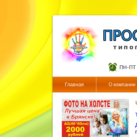
т и п о 
Главная
О компании