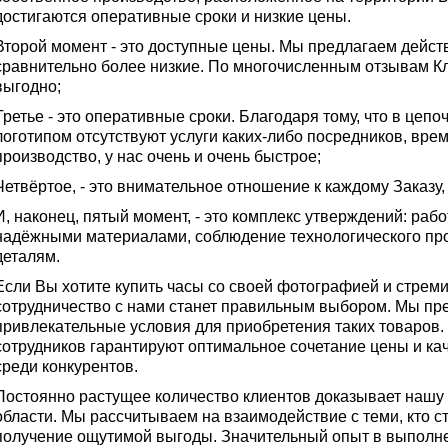
достигаются оперативные сроки и низкие цены.
Второй момент - это доступные цены. Мы предлагаем дейст
сравнительно более низкие. По многочисленным отзывам Кл
выгодно;
Третье - это оперативные сроки. Благодаря тому, что в цепо
логотипом отсутствуют услуги каких-либо посредников, вре
производство, у нас очень и очень быстрое;
Четвёртое, - это внимательное отношение к каждому Заказу,
И, наконец, пятый момент, - это комплекс утверждений: раб
надёжными материалами, соблюдение технологического про
деталям.
Если Вы хотите купить часы со своей фотографией и стреми
сотрудничество с нами станет правильным выбором. Мы п
привлекательные условия для приобретения таких товаров
сотрудников гарантируют оптимальное сочетание цены и кач
среди конкурентов.
Постоянно растущее количество клиентов доказывает нашу
области. Мы рассчитываем на взаимодействие с теми, кто ст
получение ощутимой выгоды. Значительный опыт в выполне