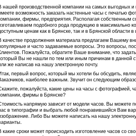
В нашей производственной компании на самых выгодных и
имеете возможность заказать настенные часы с печатью фо
компании, фирмы, предприятия. Располагая собственным 
изготавливаем подобного рода продукцию в максимально ко
доступным ценам как в Брянске, так и в Брянской области в
В качестве продолжения материала предлагаем Вашему вн
популярные и часто задаваемые вопросы. Это вопросы, п
Клиентов. Пожалуйста, обратите Ваше внимание, что задать
который Вы не нашли по тем или иным причинам в данной с
или же написав на нашу электронную почту.
Итак, первый вопрос, который мы хотели бы обсудить, явля
Заказчиков, наиболее важным. Звучит он следующим образ
Скажите, пожалуйста, какие цены на часы с фотографией, ч
компании, фирмы в Брянске?
Стоимость напрямую зависит от модели часов. Вы можете п
нас в типографии и выбрать любой понравившийся Вам вар
изображение. Либо Вы можете написать на нашу электронну
варианты.
В какие сроки может происходить изготовление часов со с