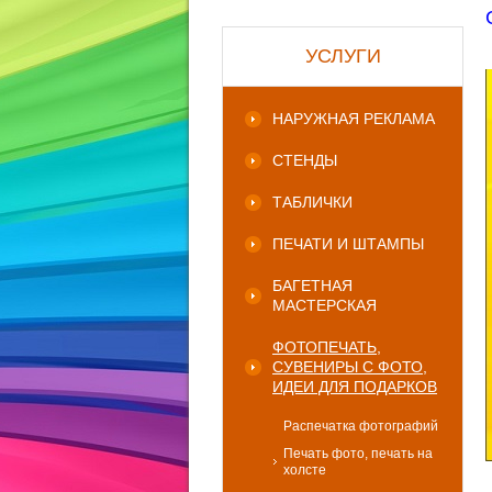
УСЛУГИ
НАРУЖНАЯ РЕКЛАМА
СТЕНДЫ
ТАБЛИЧКИ
ПЕЧАТИ И ШТАМПЫ
БАГЕТНАЯ
МАСТЕРСКАЯ
ФОТОПЕЧАТЬ,
СУВЕНИРЫ С ФОТО,
ИДЕИ ДЛЯ ПОДАРКОВ
Распечатка фотографий
Печать фото, печать на
холсте