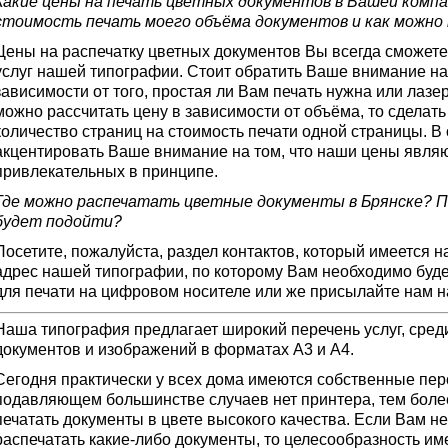
Какие цены на печать цветных документов в Вашей комп
стоимость печать моего объёма документов и как можн
Цены на распечатку цветных документов Вы всегда сможете 
услуг нашей типографии. Стоит обратить Ваше внимание на 
зависимости от того, простая ли Вам печать нужна или лазер
можно рассчитать цену в зависимости от объёма, то сделать
количество страниц на стоимость печати одной страницы. В
акцентировать Ваше внимание на том, что наши цены являю
привлекательных в принципе.
Где можно распечатать цветные документы в Брянске? П
будет подойти?
Посетите, пожалуйста, раздел контактов, который имеется 
адрес нашей типографии, по которому Вам необходимо буд
для печати на цифровом носителе или же присылайте нам н
Наша типография предлагает широкий перечень услуг, сред
документов и изображений в форматах А3 и А4.
Сегодня практически у всех дома имеются собственные пе
подавляющем большинстве случаев нет принтера, тем более
печатать документы в цвете высокого качества. Если Вам не
распечатать какие-либо документы, то целесообразность им