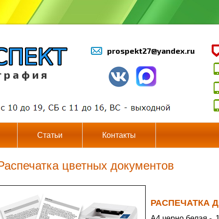
prospekt27@yandex.ru
г р а ф и я
Статьи
Контакты
Распечатка цветных документов
РАСПЕЧАТКА 
А4 черно белая -