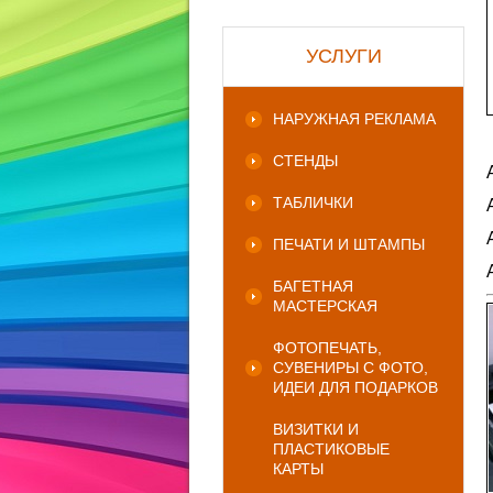
УСЛУГИ
НАРУЖНАЯ РЕКЛАМА
СТЕНДЫ
ТАБЛИЧКИ
ПЕЧАТИ И ШТАМПЫ
БАГЕТНАЯ
МАСТЕРСКАЯ
ФОТОПЕЧАТЬ,
СУВЕНИРЫ С ФОТО,
ИДЕИ ДЛЯ ПОДАРКОВ
ВИЗИТКИ И
ПЛАСТИКОВЫЕ
КАРТЫ