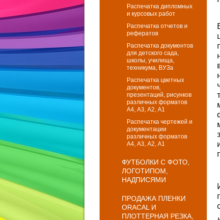
Распечатка дипломных
и курсовых работ
Распечатка отчетов и
рефератов
Распечатка документов
для детского сада,
школы, училища,
техникума, ВУЗа
Распечатка цветных
документов,
презентаций, рисунков
различных форматов
А4, А3, А2, А1
Распечатка чертежей и
документации
различных форматов
А4, А3, А2, А1
ФУТБОЛКИ С ФОТО,
ЛОГОТИПОМ,
НАДПИСЯМИ
ПРОДАЖА ПЛЕНКИ
ORACAL И
ПЛОТТЕРНАЯ РЕЗКА,